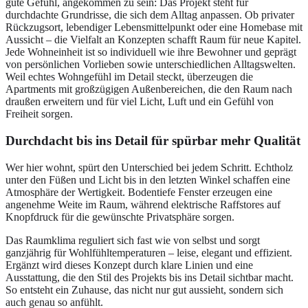
gute Gefühl, angekommen zu sein: Das Projekt steht für
durchdachte Grundrisse, die sich dem Alltag anpassen. Ob privater
Rückzugsort, lebendiger Lebensmittelpunkt oder eine Homebase mit
Aussicht – die Vielfalt an Konzepten schafft Raum für neue Kapitel.
Jede Wohneinheit ist so individuell wie ihre Bewohner und geprägt
von persönlichen Vorlieben sowie unterschiedlichen Alltagswelten.
Weil echtes Wohngefühl im Detail steckt, überzeugen die
Apartments mit großzügigen Außenbereichen, die den Raum nach
draußen erweitern und für viel Licht, Luft und ein Gefühl von
Freiheit sorgen.
Durchdacht bis ins Detail für spürbar mehr Qualität
Wer hier wohnt, spürt den Unterschied bei jedem Schritt. Echtholz
unter den Füßen und Licht bis in den letzten Winkel schaffen eine
Atmosphäre der Wertigkeit. Bodentiefe Fenster erzeugen eine
angenehme Weite im Raum, während elektrische Raffstores auf
Knopfdruck für die gewünschte Privatsphäre sorgen.
Das Raumklima reguliert sich fast wie von selbst und sorgt
ganzjährig für Wohlfühltemperaturen – leise, elegant und effizient.
Ergänzt wird dieses Konzept durch klare Linien und eine
Ausstattung, die den Stil des Projekts bis ins Detail sichtbar macht.
So entsteht ein Zuhause, das nicht nur gut aussieht, sondern sich
auch genau so anfühlt.