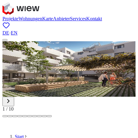
Projekte
Wohnungen
Karte
Anbieter
Services
Kontakt
DE
·
EN
1
/
10
Start