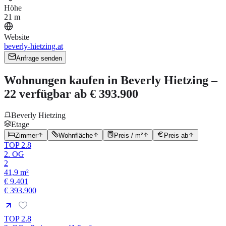
Höhe
21 m
Website
beverly-hietzing.at
Anfrage senden
Wohnungen kaufen in Beverly Hietzing –
22 verfügbar ab € 393.900
Beverly Hietzing
Etage
Zimmer
Wohnfläche
Preis / m²
Preis ab
TOP 2.8
2. OG
2
41,9 m²
€ 9.401
€ 393.900
TOP 2.8