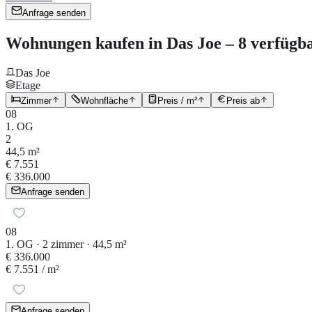
Anfrage senden
Wohnungen kaufen in Das Joe – 8 verfügba
Das Joe
Etage
Zimmer
Wohnfläche
Preis / m²
Preis ab
08
1. OG
2
44,5 m²
€ 7.551
€ 336.000
Anfrage senden
08
1. OG · 2 zimmer · 44,5 m²
€ 336.000
€ 7.551
/ m²
Anfrage senden