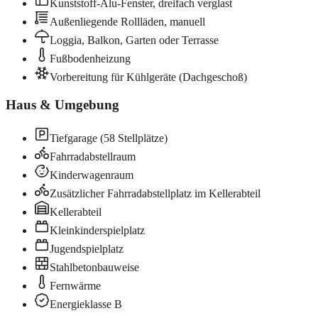
Kunststoff-Alu-Fenster, dreifach verglast
Außenliegende Rollläden, manuell
Loggia, Balkon, Garten oder Terrasse
Fußbodenheizung
Vorbereitung für Kühlgeräte (Dachgeschoß)
Haus & Umgebung
Tiefgarage (58 Stellplätze)
Fahrradabstellraum
Kinderwagenraum
Zusätzlicher Fahrradabstellplatz im Kellerabteil
Kellerabteil
Kleinkinderspielplatz
Jugendspielplatz
Stahlbetonbauweise
Fernwärme
Energieklasse B