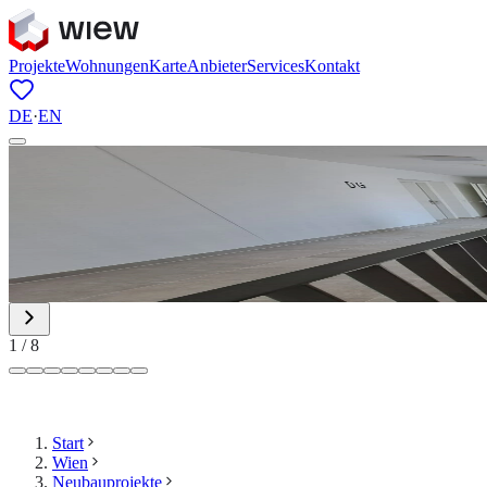
Projekte
Wohnungen
Karte
Anbieter
Services
Kontakt
DE
·
EN
1
/
8
Start
Wien
Neubauprojekte