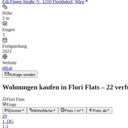
Edi-Finger-Straße 7c, 1210 Floridsdorf, Wien
Höhe
3 m
Etagen
3
Fertigstellung
2023
Website
ehl.at
Anfrage senden
Wohnungen kaufen in Flori Flats – 22 verf
Flori Flats
Etage
Zimmer
Wohnfläche
Preis / m²
Preis ab
29
1. DG
1.5