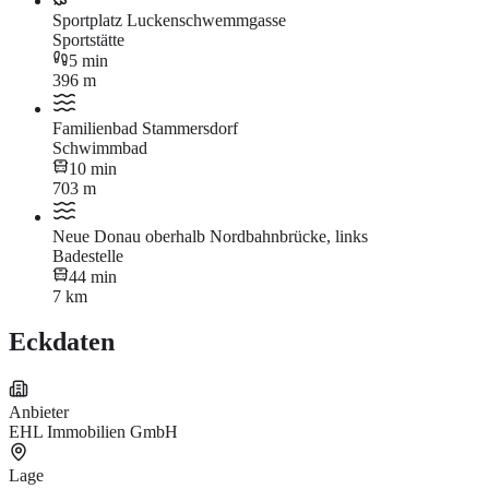
Sportplatz Luckenschwemmgasse
Sportstätte
5 min
396 m
Familienbad Stammersdorf
Schwimmbad
10 min
703 m
Neue Donau oberhalb Nordbahnbrücke, links
Badestelle
44 min
7 km
Eckdaten
Anbieter
EHL Immobilien GmbH
Lage