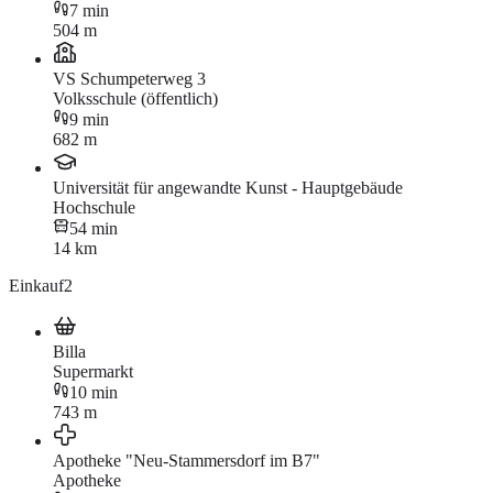
7 min
504 m
VS Schumpeterweg 3
Volksschule (öffentlich)
9 min
682 m
Universität für angewandte Kunst - Hauptgebäude
Hochschule
54 min
14 km
Einkauf
2
Billa
Supermarkt
10 min
743 m
Apotheke "Neu-Stammersdorf im B7"
Apotheke