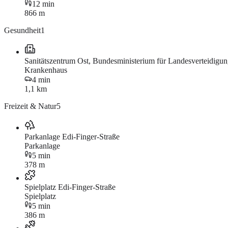
12 min
866 m
Gesundheit
1
Sanitätszentrum Ost, Bundesministerium für Landesverteidigu
Krankenhaus
4 min
1,1 km
Freizeit & Natur
5
Parkanlage Edi-Finger-Straße
Parkanlage
5 min
378 m
Spielplatz Edi-Finger-Straße
Spielplatz
5 min
386 m