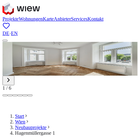
Projekte
Wohnungen
Karte
Anbieter
Services
Kontakt
DE
·
EN
1
/
6
Start
Wien
Neubauprojekte
Hagenmüllergasse 1