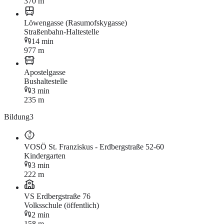
370 m
Löwengasse (Rasumofskygasse)
Straßenbahn-Haltestelle
14 min
977 m
Apostelgasse
Bushaltestelle
3 min
235 m
Bildung
3
VOSÖ St. Franziskus - Erdbergstraße 52-60
Kindergarten
3 min
222 m
VS Erdbergstraße 76
Volksschule (öffentlich)
2 min
158 m