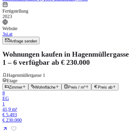
Fertigstellung
2023
Website
3si.at
Anfrage senden
Wohnungen kaufen in Hagenmüllergasse
1 – 6 verfügbar ab € 230.000
Hagenmüllergasse 1
Etage
Zimmer
Wohnfläche
Preis / m²
Preis ab
8
EG
1
41,9 m²
€ 5.493
€ 230.000