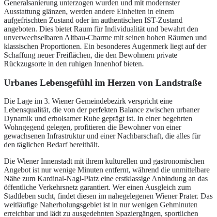
Generalsanierung unterzogen wurden und mit modernster
Ausstattung glänzen, werden andere Einheiten in einem
aufgefrischten Zustand oder im authentischen IST-Zustand
angeboten. Dies bietet Raum für Individualität und bewahrt den
unverwechselbaren Altbau-Charme mit seinen hohen Räumen und
klassischen Proportionen. Ein besonderes Augenmerk liegt auf der
Schaffung neuer Freiflächen, die den Bewohnern private
Rückzugsorte in den ruhigen Innenhof bieten.
Urbanes Lebensgefühl im Herzen von Landstraße
Die Lage im 3. Wiener Gemeindebezirk verspricht eine
Lebensqualität, die von der perfekten Balance zwischen urbaner
Dynamik und erholsamer Ruhe geprägt ist. In einer begehrten
Wohngegend gelegen, profitieren die Bewohner von einer
gewachsenen Infrastruktur und einer Nachbarschaft, die alles für
den täglichen Bedarf bereithält.
Die Wiener Innenstadt mit ihrem kulturellen und gastronomischen
Angebot ist nur wenige Minuten entfernt, während die unmittelbare
Nähe zum Kardinal-Nagl-Platz eine erstklassige Anbindung an das
öffentliche Verkehrsnetz garantiert. Wer einen Ausgleich zum
Stadtleben sucht, findet diesen im nahegelegenen Wiener Prater. Das
weitläufige Naherholungsgebiet ist in nur wenigen Gehminuten
erreichbar und lädt zu ausgedehnten Spaziergängen, sportlichen