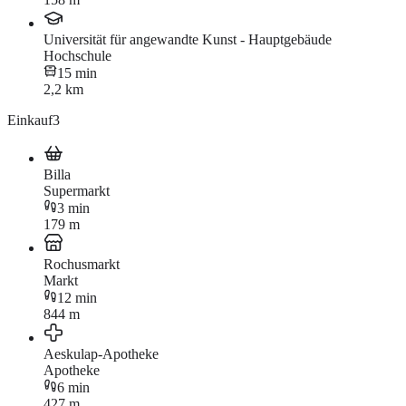
Universität für angewandte Kunst - Hauptgebäude
Hochschule
15 min
2,2 km
Einkauf
3
Billa
Supermarkt
3 min
179 m
Rochusmarkt
Markt
12 min
844 m
Aeskulap-Apotheke
Apotheke
6 min
427 m