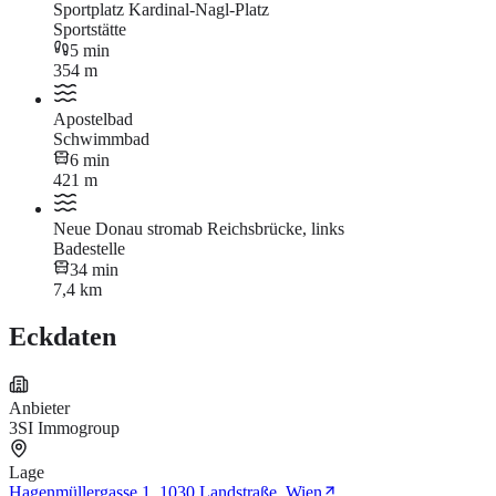
Sportplatz Kardinal-Nagl-Platz
Sportstätte
5 min
354 m
Apostelbad
Schwimmbad
6 min
421 m
Neue Donau stromab Reichsbrücke, links
Badestelle
34 min
7,4 km
Eckdaten
Anbieter
3SI Immogroup
Lage
Hagenmüllergasse 1, 1030 Landstraße, Wien