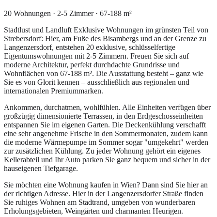
20 Wohnungen · 2-5 Zimmer · 67-188 m²
Stadtlust und Landluft Exklusive Wohnungen im grünsten Teil von
Strebersdorf: Hier, am Fuße des Bisambergs und an der Grenze zu
Langenzersdorf, entstehen 20 exklusive, schlüsselfertige
Eigentumswohnungen mit 2-5 Zimmern. Freuen Sie sich auf
moderne Architektur, perfekt durchdachte Grundrisse und
Wohnflächen von 67-188 m². Die Ausstattung besteht – ganz wie
Sie es von Glorit kennen – ausschließlich aus regionalen und
internationalen Premiummarken.
Ankommen, durchatmen, wohlfühlen. Alle Einheiten verfügen über
großzügig dimensionierte Terrassen, in den Erdgeschosseinheiten
entspannen Sie im eigenen Garten. Die Deckenkühlung verschafft
eine sehr angenehme Frische in den Sommermonaten, zudem kann
die moderne Wärmepumpe im Sommer sogar "umgekehrt" werden
zur zusätzlichen Kühlung. Zu jeder Wohnung gehört ein eigenes
Kellerabteil und Ihr Auto parken Sie ganz bequem und sicher in der
hauseigenen Tiefgarage.
Sie möchten eine Wohnung kaufen in Wien? Dann sind Sie hier an
der richtigen Adresse. Hier in der Langenzersdorfer Straße finden
Sie ruhiges Wohnen am Stadtrand, umgeben von wunderbaren
Erholungsgebieten, Weingärten und charmanten Heurigen.