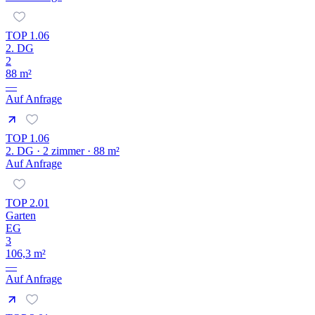
TOP 1.06
2. DG
2
88 m²
—
Auf Anfrage
TOP 1.06
2. DG · 2 zimmer · 88 m²
Auf Anfrage
TOP 2.01
Garten
EG
3
106,3 m²
—
Auf Anfrage