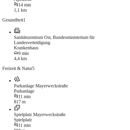
14 min
1,1 km
Gesundheit
1
Sanitätszentrum Ost, Bundesministerium für
Landesverteidigung
Krankenhaus
9 min
4,4 km
Freizeit & Natur
5
Parkanlage Mayerweckstraße
Parkanlage
11 min
817 m
Spielplatz Mayerweckstraße
Spielplatz
11 min