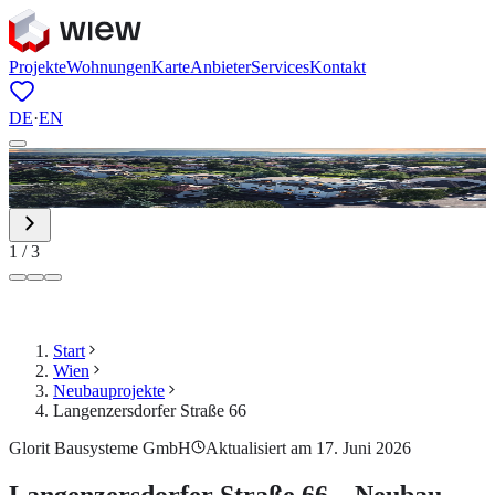
Projekte
Wohnungen
Karte
Anbieter
Services
Kontakt
DE
·
EN
1
/
3
Start
Wien
Neubauprojekte
Langenzersdorfer Straße 66
Glorit Bausysteme GmbH
Aktualisiert am 17. Juni 2026
Langenzersdorfer Straße 66 – Neubau-