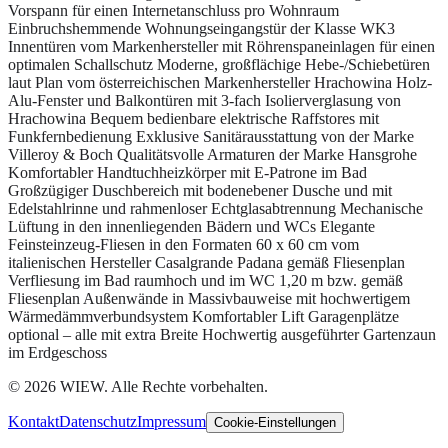
Vorspann für einen Internetanschluss pro Wohnraum
Einbruchshemmende Wohnungseingangstür der Klasse WK3
Innentüren vom Markenhersteller mit Röhrenspaneinlagen für einen
optimalen Schallschutz Moderne, großflächige Hebe-/Schiebetüren
laut Plan vom österreichischen Markenhersteller Hrachowina Holz-
Alu-Fenster und Balkontüren mit 3-fach Isolierverglasung von
Hrachowina Bequem bedienbare elektrische Raffstores mit
Funkfernbedienung Exklusive Sanitärausstattung von der Marke
Villeroy & Boch Qualitätsvolle Armaturen der Marke Hansgrohe
Komfortabler Handtuchheizkörper mit E-Patrone im Bad
Großzügiger Duschbereich mit bodenebener Dusche und mit
Edelstahlrinne und rahmenloser Echtglasabtrennung Mechanische
Lüftung in den innenliegenden Bädern und WCs Elegante
Feinsteinzeug-Fliesen in den Formaten 60 x 60 cm vom
italienischen Hersteller Casalgrande Padana gemäß Fliesenplan
Verfliesung im Bad raumhoch und im WC 1,20 m bzw. gemäß
Fliesenplan Außenwände in Massivbauweise mit hochwertigem
Wärmedämmverbundsystem Komfortabler Lift Garagenplätze
optional – alle mit extra Breite Hochwertig ausgeführter Gartenzaun
im Erdgeschoss
©
2026
WIEW.
Alle Rechte vorbehalten.
Kontakt
Datenschutz
Impressum
Cookie-Einstellungen