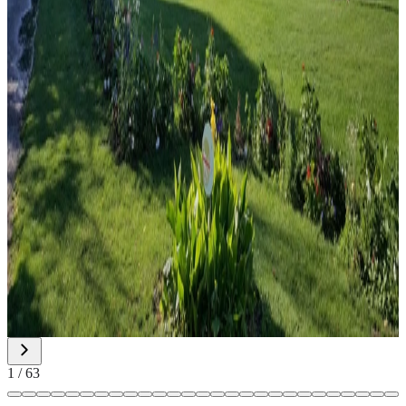
1
/
63