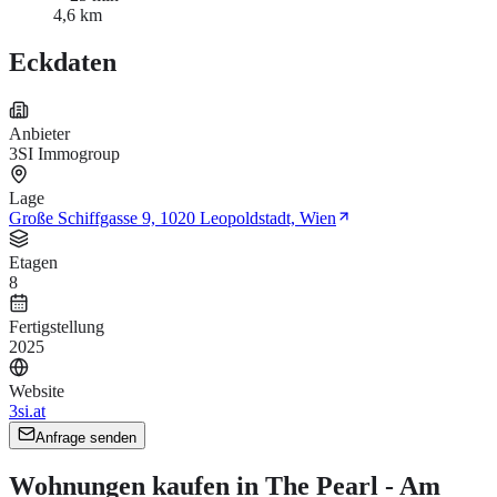
4,6 km
Eckdaten
Anbieter
3SI Immogroup
Lage
Große Schiffgasse 9, 1020 Leopoldstadt, Wien
Etagen
8
Fertigstellung
2025
Website
3si.at
Anfrage senden
Wohnungen kaufen in The Pearl - Am