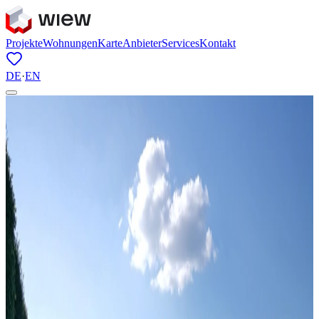
Projekte
Wohnungen
Karte
Anbieter
Services
Kontakt
DE
·
EN