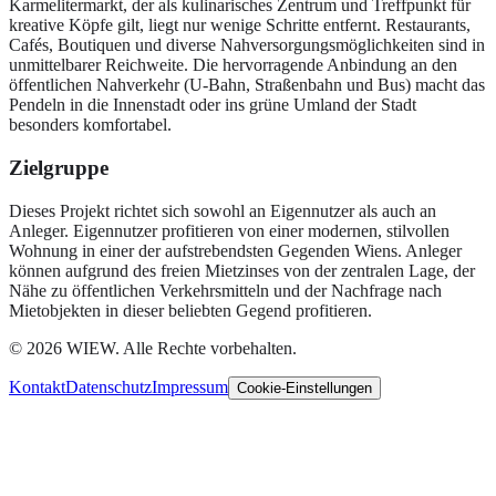
Karmelitermarkt, der als kulinarisches Zentrum und Treffpunkt für
kreative Köpfe gilt, liegt nur wenige Schritte entfernt. Restaurants,
Cafés, Boutiquen und diverse Nahversorgungsmöglichkeiten sind in
unmittelbarer Reichweite. Die hervorragende Anbindung an den
öffentlichen Nahverkehr (U-Bahn, Straßenbahn und Bus) macht das
Pendeln in die Innenstadt oder ins grüne Umland der Stadt
besonders komfortabel.
Zielgruppe
Dieses Projekt richtet sich sowohl an Eigennutzer als auch an
Anleger. Eigennutzer profitieren von einer modernen, stilvollen
Wohnung in einer der aufstrebendsten Gegenden Wiens. Anleger
können aufgrund des freien Mietzinses von der zentralen Lage, der
Nähe zu öffentlichen Verkehrsmitteln und der Nachfrage nach
Mietobjekten in dieser beliebten Gegend profitieren.
©
2026
WIEW.
Alle Rechte vorbehalten.
Kontakt
Datenschutz
Impressum
Cookie-Einstellungen
Wir respektieren Ihre Privatsphäre
Wir verwenden Cookies und ähnliche Technologien, um die