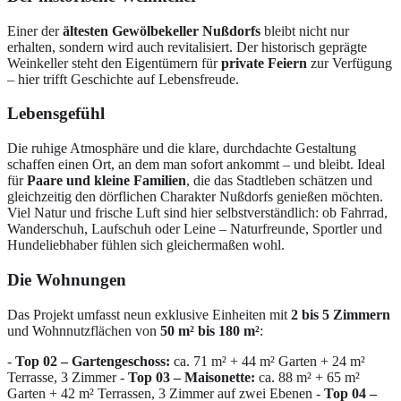
Einer der
ältesten Gewölbekeller Nußdorfs
bleibt nicht nur
erhalten, sondern wird auch revitalisiert. Der historisch geprägte
Weinkeller steht den Eigentümern für
private Feiern
zur Verfügung
– hier trifft Geschichte auf Lebensfreude.
Lebensgefühl
Die ruhige Atmosphäre und die klare, durchdachte Gestaltung
schaffen einen Ort, an dem man sofort ankommt – und bleibt. Ideal
für
Paare und kleine Familien
, die das Stadtleben schätzen und
gleichzeitig den dörflichen Charakter Nußdorfs genießen möchten.
Viel Natur und frische Luft sind hier selbstverständlich: ob Fahrrad,
Wanderschuh, Laufschuh oder Leine – Naturfreunde, Sportler und
Hundeliebhaber fühlen sich gleichermaßen wohl.
Die Wohnungen
Das Projekt umfasst neun exklusive Einheiten mit
2 bis 5 Zimmern
und Wohnnutzflächen von
50 m² bis 180 m²
:
-
Top 02 – Gartengeschoss:
ca. 71 m² + 44 m² Garten + 24 m²
Terrasse, 3 Zimmer -
Top 03 – Maisonette:
ca. 88 m² + 65 m²
Garten + 42 m² Terrassen, 3 Zimmer auf zwei Ebenen -
Top 04 –