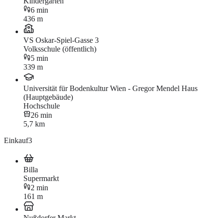
Kindergarten
6 min
436 m
VS Oskar-Spiel-Gasse 3
Volksschule (öffentlich)
5 min
339 m
Universität für Bodenkultur Wien - Gregor Mendel Haus
(Hauptgebäude)
Hochschule
26 min
5,7 km
Einkauf
3
Billa
Supermarkt
2 min
161 m
Nußdorfer Markt