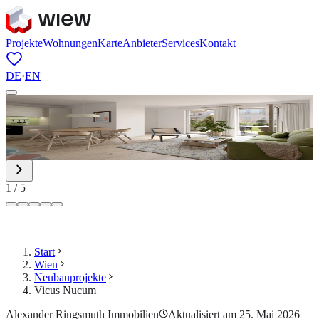
Projekte
Wohnungen
Karte
Anbieter
Services
Kontakt
DE
·
EN
1
/
5
Start
Wien
Neubauprojekte
Vicus Nucum
Alexander Ringsmuth Immobilien
Aktualisiert am 25. Mai 2026