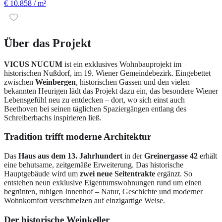
€ 10.858
/ m²
Über das Projekt
VICUS NUCUM
ist ein exklusives Wohnbauprojekt im
historischen Nußdorf, im 19. Wiener Gemeindebezirk. Eingebettet
zwischen
Weinbergen
, historischen Gassen und den vielen
bekannten Heurigen lädt das Projekt dazu ein, das besondere Wiener
Lebensgefühl neu zu entdecken – dort, wo sich einst auch
Beethoven bei seinen täglichen Spaziergängen entlang des
Schreiberbachs inspirieren ließ.
Tradition trifft moderne Architektur
Das
Haus aus dem 13. Jahrhundert
in der
Greinergasse 42
erhält
eine behutsame, zeitgemäße Erweiterung. Das historische
Hauptgebäude wird um
zwei neue Seitentrakte
ergänzt. So
entstehen neun exklusive Eigentumswohnungen rund um einen
begrünten, ruhigen Innenhof – Natur, Geschichte und moderner
Wohnkomfort verschmelzen auf einzigartige Weise.
Der historische Weinkeller