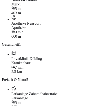
Markt
5 min
403 m
Apotheke Nussdorf
Apotheke
9 min
660 m
Gesundheit
1
Privatklinik Döbling
Krankenhaus
7 min
2,5 km
Freizeit & Natur
5
Parkanlage Zahnradbahnstraße
Parkanlage
5 min