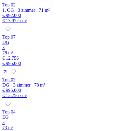
Top 02
1. OG · 3 zimmer · 71 m²
€ 992.000
€ 13.972
/ m²
Top 07
DG
3
78 m²
€ 12.756
€ 995.000
Top 07
DG · 3 zimmer · 78 m²
€ 995.000
€ 12.756
/ m²
Top 04
EG
3
73 m²