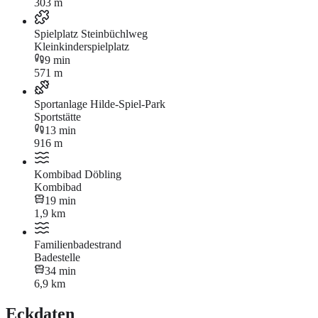
303 m
Spielplatz Steinbüchlweg
Kleinkinderspielplatz
9 min
571 m
Sportanlage Hilde-Spiel-Park
Sportstätte
13 min
916 m
Kombibad Döbling
Kombibad
19 min
1,9 km
Familienbadestrand
Badestelle
34 min
6,9 km
Eckdaten