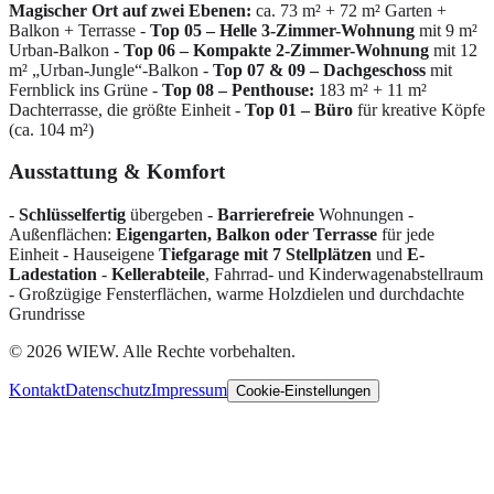
Magischer Ort auf zwei Ebenen:
ca. 73 m² + 72 m² Garten +
Balkon + Terrasse -
Top 05 – Helle 3-Zimmer-Wohnung
mit 9 m²
Urban-Balkon -
Top 06 – Kompakte 2-Zimmer-Wohnung
mit 12
m² „Urban-Jungle“-Balkon -
Top 07 & 09 – Dachgeschoss
mit
Fernblick ins Grüne -
Top 08 – Penthouse:
183 m² + 11 m²
Dachterrasse, die größte Einheit -
Top 01 – Büro
für kreative Köpfe
(ca. 104 m²)
Ausstattung & Komfort
-
Schlüsselfertig
übergeben -
Barrierefreie
Wohnungen -
Außenflächen:
Eigengarten, Balkon oder Terrasse
für jede
Einheit - Hauseigene
Tiefgarage mit 7 Stellplätzen
und
E-
Ladestation
-
Kellerabteile
, Fahrrad- und Kinderwagenabstellraum
- Großzügige Fensterflächen, warme Holzdielen und durchdachte
Grundrisse
©
2026
WIEW.
Alle Rechte vorbehalten.
Kontakt
Datenschutz
Impressum
Cookie-Einstellungen
Wir respektieren Ihre Privatsphäre
Wir verwenden Cookies und ähnliche Technologien, um die