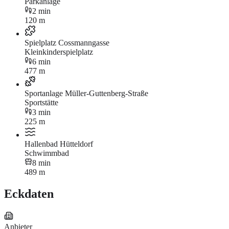
Parkanlage
2 min
120 m
Spielplatz Cossmanngasse
Kleinkinderspielplatz
6 min
477 m
Sportanlage Müller-Guttenberg-Straße
Sportstätte
3 min
225 m
Hallenbad Hütteldorf
Schwimmbad
8 min
489 m
Eckdaten
Anbieter