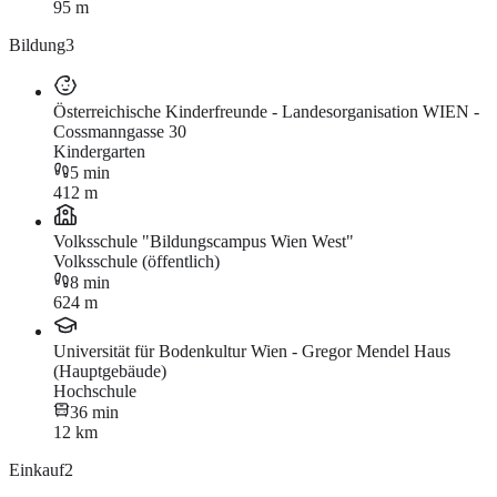
95 m
Bildung
3
Österreichische Kinderfreunde - Landesorganisation WIEN -
Cossmanngasse 30
Kindergarten
5 min
412 m
Volksschule "Bildungscampus Wien West"
Volksschule (öffentlich)
8 min
624 m
Universität für Bodenkultur Wien - Gregor Mendel Haus
(Hauptgebäude)
Hochschule
36 min
12 km
Einkauf
2