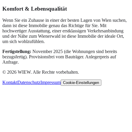
Komfort & Lebensqualität
Wenn Sie ein Zuhause in einer der besten Lagen von Wien suchen,
dann ist diese Immobilie genau das Richtige für Sie. Mit
hochwertiger Ausstattung, einer erstklassigen Verkehrsanbindung
und der Nähe zum Wienerwald ist diese Immobilie der ideale Ort,
um sich wohlzufühlen.
Fertigstellung:
November 2025 (die Wohnungen sind bereits
bezugsfertig). Provisionsfrei vom Bauträger. Anlegerpreis auf
Anfrage.
©
2026
WIEW.
Alle Rechte vorbehalten.
Kontakt
Datenschutz
Impressum
Cookie-Einstellungen
Wir respektieren Ihre Privatsphäre
Wir verwenden Cookies und ähnliche Technologien, um die
Website bereitzustellen, ihre Nutzung zu analysieren und Inhalte zu
personalisieren. Sie können selbst entscheiden, welche Kategorien
Sie zulassen. Details finden Sie im
Datenschutz
und im
Impressum
.