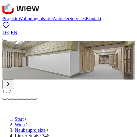
Projekte
Wohnungen
Karte
Anbieter
Services
Kontakt
DE
·
EN
1
/
7
Start
Wien
Neubauprojekte
Linzer Straße 346