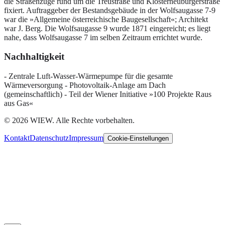
die Straßenzüge rund um die Treustraße und Klosterneuburgerstraße
fixiert. Auftraggeber der Bestandsgebäude in der Wolfsaugasse 7-9
war die »Allgemeine österreichische Baugesellschaft«; Architekt
war J. Berg. Die Wolfsaugasse 9 wurde 1871 eingereicht; es liegt
nahe, dass Wolfsaugasse 7 im selben Zeitraum errichtet wurde.
Nachhaltigkeit
- Zentrale Luft-Wasser-Wärmepumpe für die gesamte
Wärmeversorgung - Photovoltaik-Anlage am Dach
(gemeinschaftlich) - Teil der Wiener Initiative »100 Projekte Raus
aus Gas«
©
2026
WIEW.
Alle Rechte vorbehalten.
Kontakt
Datenschutz
Impressum
Cookie-Einstellungen
Wir respektieren Ihre Privatsphäre
Wir verwenden Cookies und ähnliche Technologien, um die
Website bereitzustellen, ihre Nutzung zu analysieren und Inhalte zu
personalisieren. Sie können selbst entscheiden, welche Kategorien
Sie zulassen. Details finden Sie im
Datenschutz
und im
Impressum
.