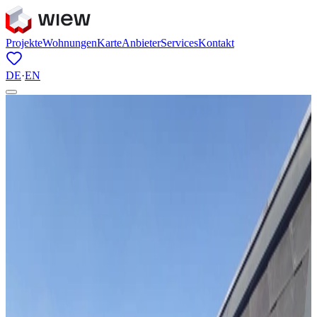
Projekte
Wohnungen
Karte
Anbieter
Services
Kontakt
DE
·
EN