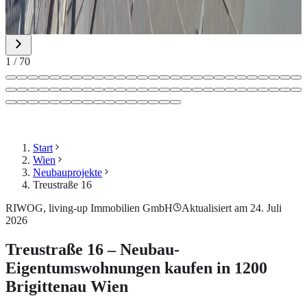
1
/
70
Start
Wien
Neubauprojekte
Treustraße 16
RIWOG, living-up Immobilien GmbH
Aktualisiert am 24. Juli
2026
Treustraße 16 – Neubau-
Eigentumswohnungen kaufen in 1200
Brigittenau Wien