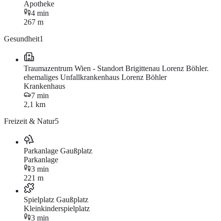
Apotheke
4 min
267 m
Gesundheit
1
Traumazentrum Wien - Standort Brigittenau Lorenz Böhler.
ehemaliges Unfallkrankenhaus Lorenz Böhler
Krankenhaus
7 min
2,1 km
Freizeit & Natur
5
Parkanlage Gaußplatz
Parkanlage
3 min
221 m
Spielplatz Gaußplatz
Kleinkinderspielplatz
3 min