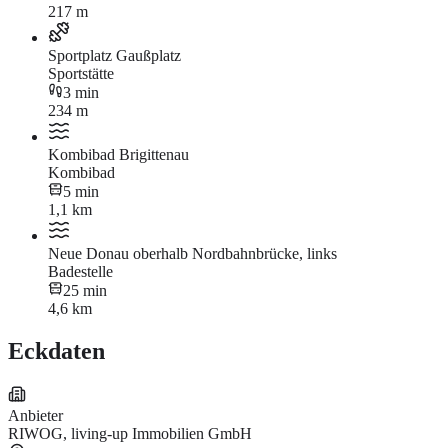
217 m
Sportplatz Gaußplatz
Sportstätte
3 min
234 m
Kombibad Brigittenau
Kombibad
5 min
1,1 km
Neue Donau oberhalb Nordbahnbrücke, links
Badestelle
25 min
4,6 km
Eckdaten
Anbieter
RIWOG, living-up Immobilien GmbH