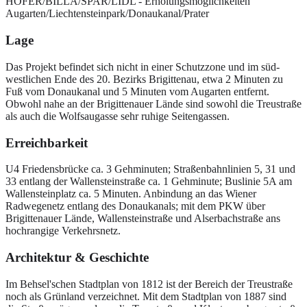
HOFER/BILLA/SPAR/LIDL - Erholungsmöglichkeiten
Augarten/Liechtensteinpark/Donaukanal/Prater
Lage
Das Projekt befindet sich nicht in einer Schutzzone und im süd-
westlichen Ende des 20. Bezirks Brigittenau, etwa 2 Minuten zu
Fuß vom Donaukanal und 5 Minuten vom Augarten entfernt.
Obwohl nahe an der Brigittenauer Lände sind sowohl die Treustraße
als auch die Wolfsaugasse sehr ruhige Seitengassen.
Erreichbarkeit
U4 Friedensbrücke ca. 3 Gehminuten; Straßenbahnlinien 5, 31 und
33 entlang der Wallensteinstraße ca. 1 Gehminute; Buslinie 5A am
Wallensteinplatz ca. 5 Minuten. Anbindung an das Wiener
Radwegenetz entlang des Donaukanals; mit dem PKW über
Brigittenauer Lände, Wallensteinstraße und Alserbachstraße ans
hochrangige Verkehrsnetz.
Architektur & Geschichte
Im Behsel'schen Stadtplan von 1812 ist der Bereich der Treustraße
noch als Grünland verzeichnet. Mit dem Stadtplan von 1887 sind