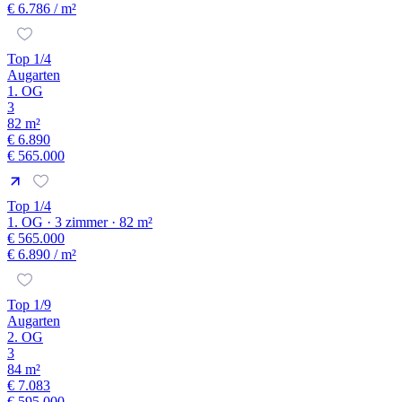
€ 6.786
/ m²
Top 1/4
Augarten
1. OG
3
82 m²
€ 6.890
€ 565.000
Top 1/4
1. OG · 3 zimmer · 82 m²
€ 565.000
€ 6.890
/ m²
Top 1/9
Augarten
2. OG
3
84 m²
€ 7.083
€ 595.000