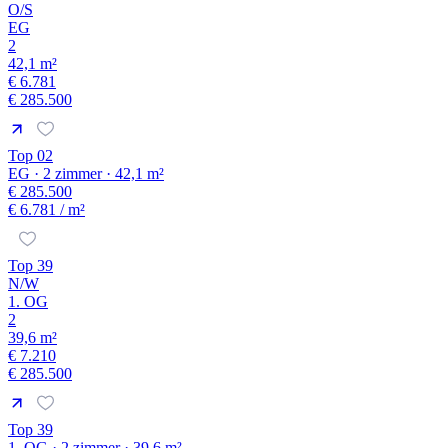
O/S
EG
2
42,1 m²
€ 6.781
€ 285.500
Top 02
EG · 2 zimmer · 42,1 m²
€ 285.500
€ 6.781
/ m²
Top 39
N/W
1. OG
2
39,6 m²
€ 7.210
€ 285.500
Top 39
1. OG · 2 zimmer · 39,6 m²