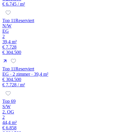
€ 6.745
/ m²
Top 11
Reserviert
N/W
EG
2
39,4 m²
€ 7.728
€ 304.500
Top 11
Reserviert
EG · 2 zimmer · 39,4 m²
€ 304.500
€ 7.728
/ m²
Top 69
S/W
2. OG
2
44,4 m²
€ 6.858