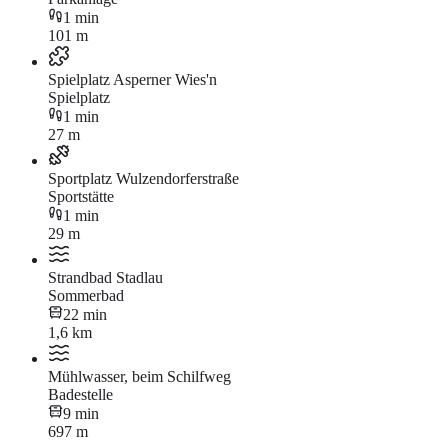
1 min
101 m
Spielplatz Asperner Wies'n
Spielplatz
1 min
27 m
Sportplatz Wulzendorferstraße
Sportstätte
1 min
29 m
Strandbad Stadlau
Sommerbad
22 min
1,6 km
Mühlwasser, beim Schilfweg
Badestelle
9 min
697 m