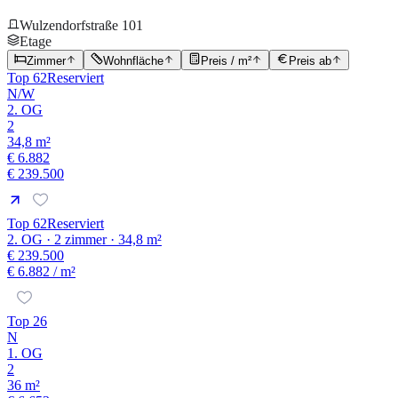
Wulzendorfstraße 101
Etage
Zimmer
Wohnfläche
Preis / m²
Preis ab
Top 62
Reserviert
N/W
2. OG
2
34,8 m²
€ 6.882
€ 239.500
Top 62
Reserviert
2. OG · 2 zimmer · 34,8 m²
€ 239.500
€ 6.882
/ m²
Top 26
N
1. OG
2
36 m²