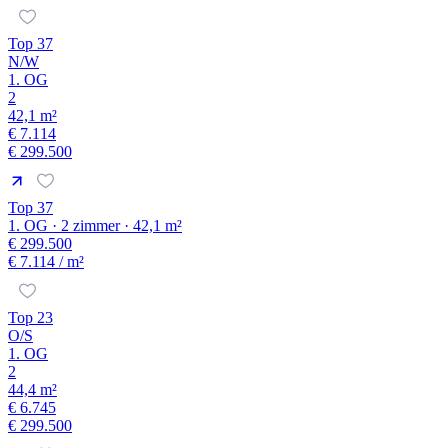
Top 37
N/W
1. OG
2
42,1 m²
€ 7.114
€ 299.500
Top 37
1. OG · 2 zimmer · 42,1 m²
€ 299.500
€ 7.114
/ m²
Top 23
O/S
1. OG
2
44,4 m²
€ 6.745
€ 299.500