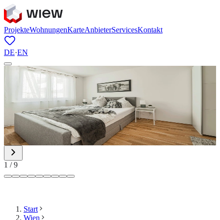
Projekte
Wohnungen
Karte
Anbieter
Services
Kontakt
DE
·
EN
1
/
9
Start
Wien