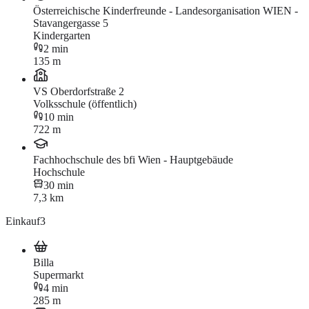
Österreichische Kinderfreunde - Landesorganisation WIEN -
Stavangergasse 5
Kindergarten
2 min
135 m
VS Oberdorfstraße 2
Volksschule (öffentlich)
10 min
722 m
Fachhochschule des bfi Wien - Hauptgebäude
Hochschule
30 min
7,3 km
Einkauf
3
Billa
Supermarkt
4 min
285 m