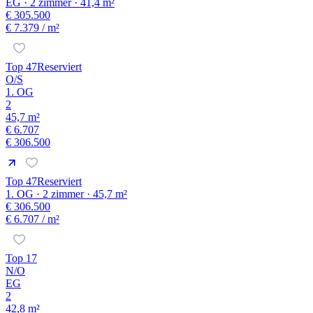
EG · 2 zimmer · 41,4 m²
€ 305.500
€ 7.379
/ m²
Top 47
Reserviert
O/S
1. OG
2
45,7 m²
€ 6.707
€ 306.500
Top 47
Reserviert
1. OG · 2 zimmer · 45,7 m²
€ 306.500
€ 6.707
/ m²
Top 17
N/O
EG
2
42,8 m²