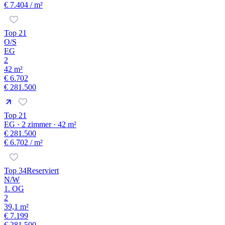
€ 7.404
/ m²
Top 21
O/S
EG
2
42 m²
€ 6.702
€ 281.500
Top 21
EG · 2 zimmer · 42 m²
€ 281.500
€ 6.702
/ m²
Top 34
Reserviert
N/W
1. OG
2
39,1 m²
€ 7.199
€ 281.500