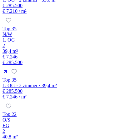
€ 285.500
€ 7.210
/ m²
Top 35
N/W
1. OG
2
39,4 m²
€ 7.246
€ 285.500
Top 35
1. OG · 2 zimmer · 39,4 m²
€ 285.500
€ 7.246
/ m²
Top 22
O/S
EG
2
40,8 m²