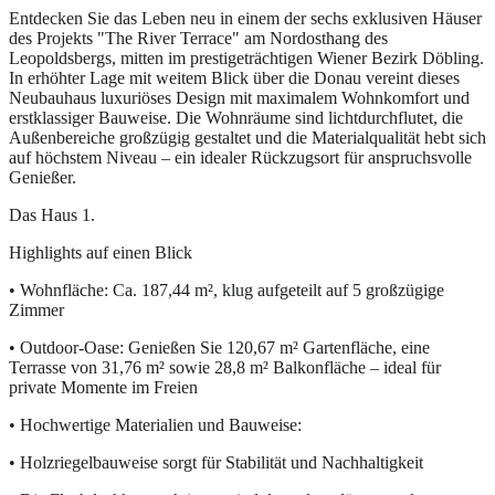
Entdecken Sie das Leben neu in einem der sechs exklusiven Häuser
des Projekts "The River Terrace" am Nordosthang des
Leopoldsbergs, mitten im prestigeträchtigen Wiener Bezirk Döbling.
In erhöhter Lage mit weitem Blick über die Donau vereint dieses
Neubauhaus luxuriöses Design mit maximalem Wohnkomfort und
erstklassiger Bauweise. Die Wohnräume sind lichtdurchflutet, die
Außenbereiche großzügig gestaltet und die Materialqualität hebt sich
auf höchstem Niveau – ein idealer Rückzugsort für anspruchsvolle
Genießer.
Das Haus 1.
Highlights auf einen Blick
• Wohnfläche: Ca. 187,44 m², klug aufgeteilt auf 5 großzügige
Zimmer
• Outdoor-Oase: Genießen Sie 120,67 m² Gartenfläche, eine
Terrasse von 31,76 m² sowie 28,8 m² Balkonfläche – ideal für
private Momente im Freien
• Hochwertige Materialien und Bauweise:
• Holzriegelbauweise sorgt für Stabilität und Nachhaltigkeit