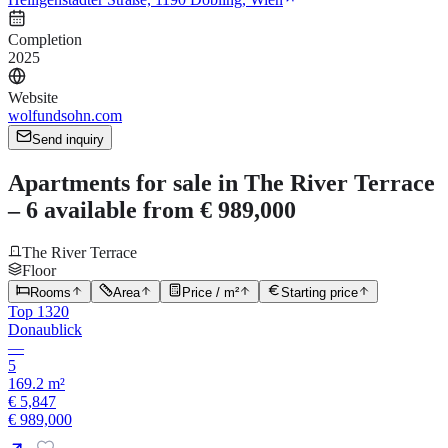
Completion
2025
Website
wolfundsohn.com
Send inquiry
Apartments for sale in The River Terrace
– 6 available from € 989,000
The River Terrace
Floor
Rooms
Area
Price / m²
Starting price
Top 1320
Donaublick
—
5
169.2 m²
€ 5,847
€ 989,000