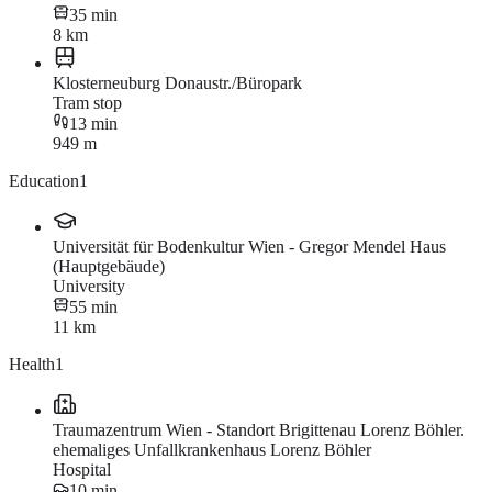
35 min
8 km
Klosterneuburg Donaustr./Büropark
Tram stop
13 min
949 m
Education
1
Universität für Bodenkultur Wien - Gregor Mendel Haus
(Hauptgebäude)
University
55 min
11 km
Health
1
Traumazentrum Wien - Standort Brigittenau Lorenz Böhler.
ehemaliges Unfallkrankenhaus Lorenz Böhler
Hospital
10 min