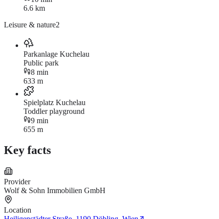
6.6 km
Leisure & nature
2
Parkanlage Kuchelau
Public park
8 min
633 m
Spielplatz Kuchelau
Toddler playground
9 min
655 m
Key facts
Provider
Wolf & Sohn Immobilien GmbH
Location
Heiligenstädter Straße, 1190 Döbling, Wien