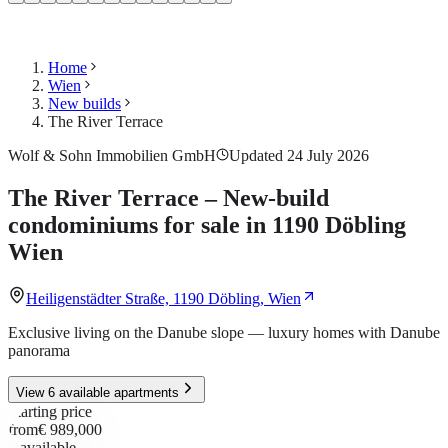
Home
Wien
New builds
The River Terrace
Wolf & Sohn Immobilien GmbH
Updated 24 July 2026
The River Terrace – New-build
condominiums for sale in 1190 Döbling
Wien
Heiligenstädter Straße, 1190 Döbling, Wien
Exclusive living on the Danube slope — luxury homes with Danube
panorama
View 6 available apartments
Starting price
from
€ 989,000
6
available