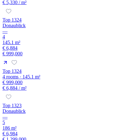
€ 5,330
/ m²
Top 1324
Donaublick
—
4
145.1 m²
€ 6,884
€ 999,000
Top 1324
4 rooms · 145.1 m²
€ 999,000
€ 6,884
/ m²
Top 1323
Donaublick
—
5
186 m²
€ 6,984
€ 1,299,000