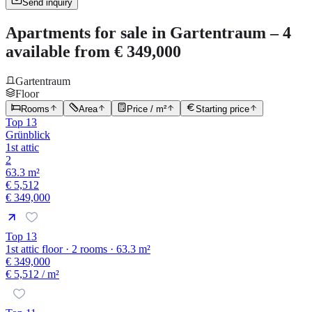
Send inquiry
Apartments for sale in Gartentraum – 4
available from € 349,000
Gartentraum
Floor
Rooms
Area
Price / m²
Starting price
Top 13
Grünblick
1st attic
2
63.3 m²
€ 5,512
€ 349,000
Top 13
1st attic floor · 2 rooms · 63.3 m²
€ 349,000
€ 5,512
/ m²