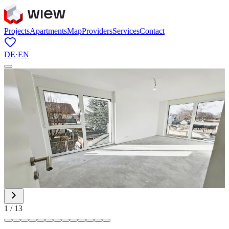
Projects
Apartments
Map
Providers
Services
Contact
DE
·
EN
1
/
13