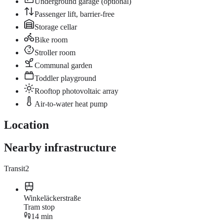
Underground garage (optional)
Passenger lift, barrier-free
Storage cellar
Bike room
Stroller room
Communal garden
Toddler playground
Rooftop photovoltaic array
Air-to-water heat pump
Location
Nearby infrastructure
Transit
2
Winkeläckerstraße
Tram stop
14 min