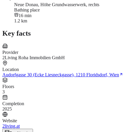
Neue Donau, Höhe Grundwasserwerk, rechts
Bathing place
16 min
1.2 km
Key facts
Provider
2Living Roha Immobilien GmbH
Location
Audorfgasse 30 (Ecke Liesneckgasse), 1210 Floridsdorf, Wien
Floors
3
Completion
2025
Website
2living.at