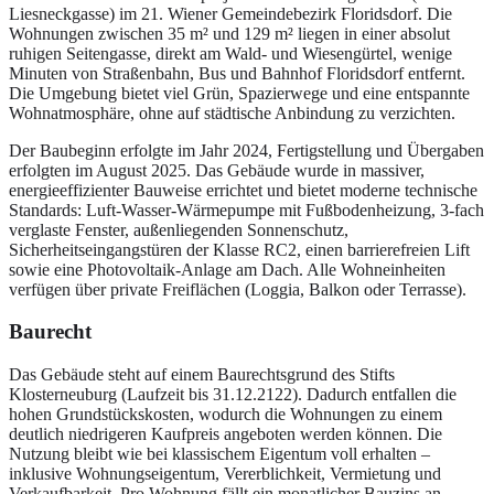
Liesneckgasse) im 21. Wiener Gemeindebezirk Floridsdorf. Die
Wohnungen zwischen 35 m² und 129 m² liegen in einer absolut
ruhigen Seitengasse, direkt am Wald- und Wiesengürtel, wenige
Minuten von Straßenbahn, Bus und Bahnhof Floridsdorf entfernt.
Die Umgebung bietet viel Grün, Spazierwege und eine entspannte
Wohnatmosphäre, ohne auf städtische Anbindung zu verzichten.
Der Baubeginn erfolgte im Jahr 2024, Fertigstellung und Übergaben
erfolgten im August 2025. Das Gebäude wurde in massiver,
energieeffizienter Bauweise errichtet und bietet moderne technische
Standards: Luft-Wasser-Wärmepumpe mit Fußbodenheizung, 3-fach
verglaste Fenster, außenliegenden Sonnenschutz,
Sicherheitseingangstüren der Klasse RC2, einen barrierefreien Lift
sowie eine Photovoltaik-Anlage am Dach. Alle Wohneinheiten
verfügen über private Freiflächen (Loggia, Balkon oder Terrasse).
Baurecht
Das Gebäude steht auf einem Baurechtsgrund des Stifts
Klosterneuburg (Laufzeit bis 31.12.2122). Dadurch entfallen die
hohen Grundstückskosten, wodurch die Wohnungen zu einem
deutlich niedrigeren Kaufpreis angeboten werden können. Die
Nutzung bleibt wie bei klassischem Eigentum voll erhalten –
inklusive Wohnungseigentum, Vererblichkeit, Vermietung und
Verkaufbarkeit. Pro Wohnung fällt ein monatlicher Bauzins an.