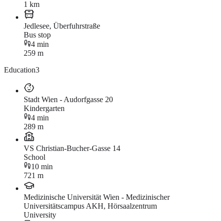
1 km
Jedlesee, Überfuhrstraße
Bus stop
4 min
259 m
Education
3
Stadt Wien - Audorfgasse 20
Kindergarten
4 min
289 m
VS Christian-Bucher-Gasse 14
School
10 min
721 m
Medizinische Universität Wien - Medizinischer
Universitätscampus AKH, Hörsaalzentrum
University