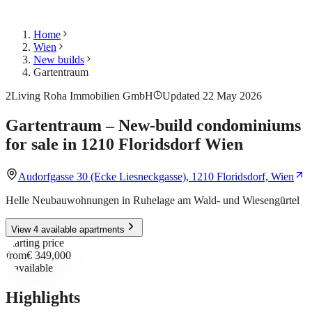
Home
Wien
New builds
Gartentraum
2Living Roha Immobilien GmbH
Updated 22 May 2026
Gartentraum – New-build condominiums
for sale in 1210 Floridsdorf Wien
Audorfgasse 30 (Ecke Liesneckgasse), 1210 Floridsdorf, Wien
Helle Neubauwohnungen in Ruhelage am Wald- und Wiesengürtel
View 4 available apartments
Starting price
from
€ 349,000
4
available
Highlights