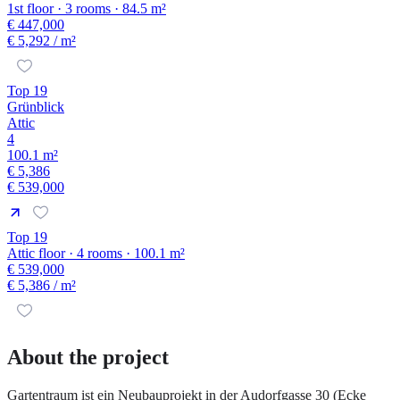
1st floor · 3 rooms · 84.5 m²
€ 447,000
€ 5,292
/ m²
Top 19
Grünblick
Attic
4
100.1 m²
€ 5,386
€ 539,000
Top 19
Attic floor · 4 rooms · 100.1 m²
€ 539,000
€ 5,386
/ m²
About the project
Gartentraum ist ein Neubauprojekt in der Audorfgasse 30 (Ecke